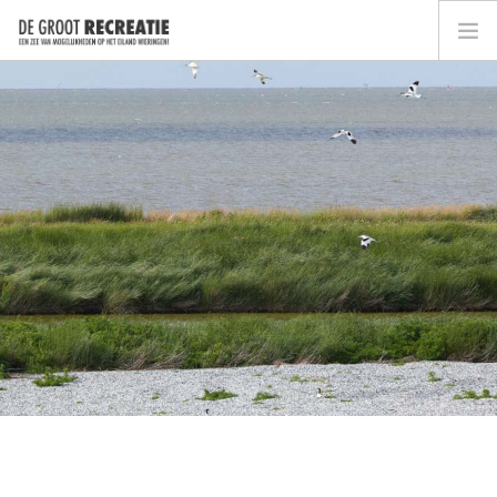
HOME
ACTIVITEITEN
ARRANGEMENTEN
ACCOMMODATIES
DIVERSEN
BOEK NU
CONTACT
NL